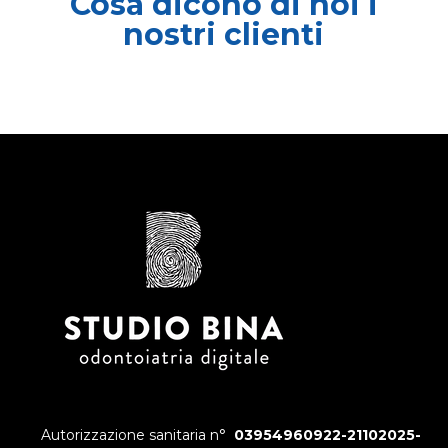
Cosa dicono di noi i
nostri clienti
Autorizzazione sanitaria n°
03954960922-21102025-