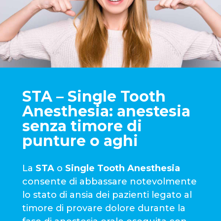
STA – Single Tooth
Anesthesia: anestesia
senza timore di
punture o aghi
La
STA
o
Single Tooth Anesthesia
consente di abbassare notevolmente
lo stato di ansia dei pazienti legato al
timore di provare dolore durante la