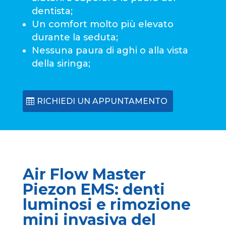
dentista;
Un comfort molto più elevato
durante la seduta;
Nessuna paura di aghi o alla vista
della siringa;
RICHIEDI UN APPUNTAMENTO
Air Flow Master
Piezon EMS: denti
luminosi e rimozione
mini invasiva del