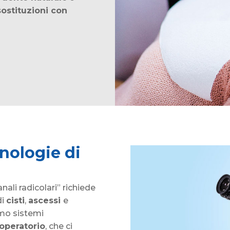
sostituzioni con
nologie di
nali radicolari” richiede
di
cisti
,
ascessi
e
amo sistemi
operatorio
, che ci