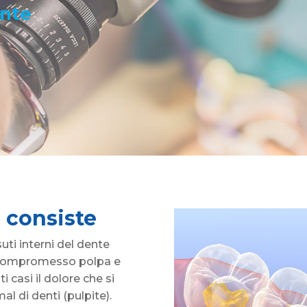
ente
 consiste
suti interni del dente
 compromesso polpa e
i casi il dolore che si
al di denti (pulpite).