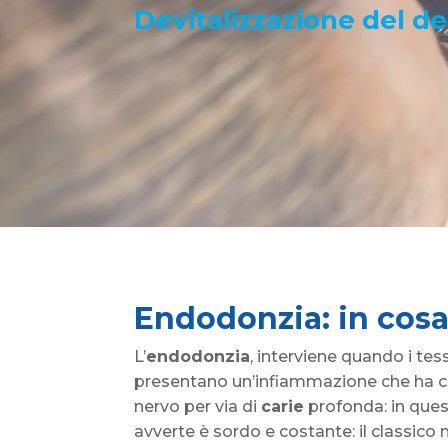
Devitalizzazione del d
Endodonzia: in cosa
L’
endodonzia
, interviene quando i tes
presentano un’infiammazione che ha
nervo per via di
carie
profonda: in quest
avverte è sordo e costante: il classico m