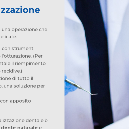
izzazione
n una operazione che
elicate.
o con strumenti
 l’otturazione. (Per
ntale il riempimento
 recidive.)
ione di tutto il
o, una soluzione per
i con apposito
alizzazione dentale è
l
dente naturale
e