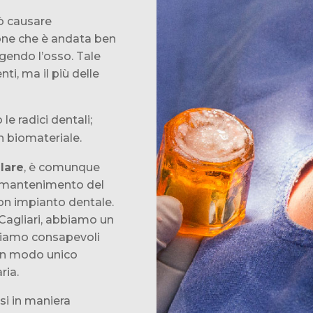
 causare
ione che è andata ben
ngendo l’osso. Tale
ti, ma il più delle
le radici dentali;
n biomateriale.
lare
, è comunque
al mantenimento del
con impianto dentale.
i Cagliari, abbiamo un
siamo consapevoli
 in modo unico
ria.
si in maniera