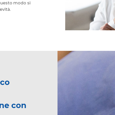
 questo modo si
evità.
ico
one con