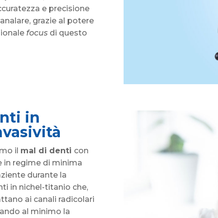
curatezza e precisione
 canalare, grazie al potere
zionale
focus
di questo
nti in
vasività
mo il
mal di denti
con
e in regime di minima
aziente durante la
i in nichel-titanio che,
attano ai canali radicolari
tando al minimo la