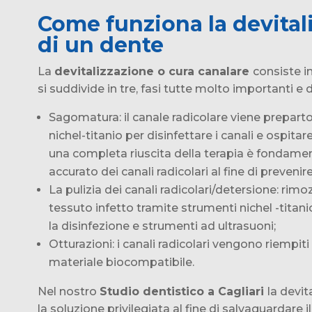
Come funziona la devital
di un dente
La
devitalizzazione o cura canalare
consiste i
si suddivide in tre, fasi tutte molto importanti e d
Sagomatura: il canale radicolare viene prepart
nichel-titanio per disinfettare i canali e ospitare
una completa riuscita della terapia è fondame
accurato dei canali radicolari al fine di prevenire
La pulizia dei canali radicolari/detersione: rimoz
tessuto infetto tramite strumenti nichel -titani
la disinfezione e strumenti ad ultrasuoni;
Otturazioni: i canali radicolari vengono riempit
materiale biocompatibile.
Nel nostro
Studio dentistico a Cagliari
la devit
la soluzione privilegiata al fine di salvaguardare i