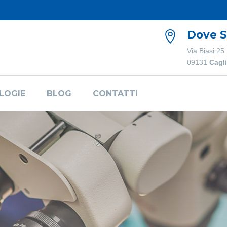
Dove 

Via Biasi 25
09131
Cagli
LOGIE
BLOG
CONTATTI