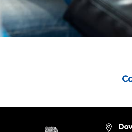
Co
Dov
