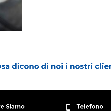
sa dicono di noi i nostri clie
e Siamo
Telefono
