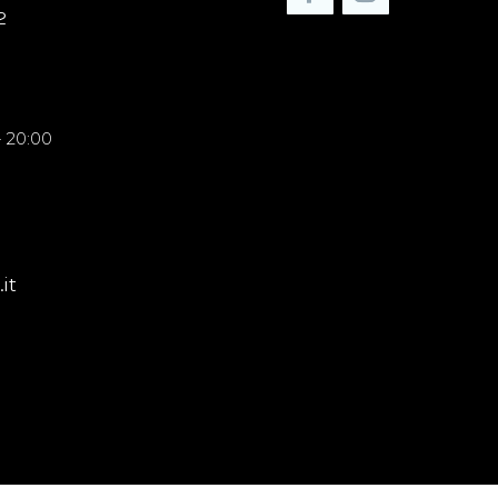
2
o:
 - 20:00
:
it